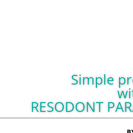
Simple p
wi
RESODONT PAR
B