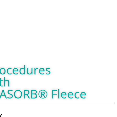
rocedures
th
ASORB® Fleece
Y