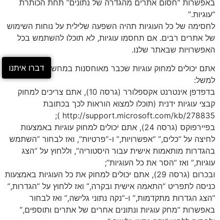
באפשרות “חסום אתרים מהגדרה של נתונים” תחת הכותרת
“עוגיות.”
לחסימה של כל העוגיות תהיה השפעה שלילית על נוחות השימוש
של אתרים רבים. אם תחסמו עוגיות, לא תוכלו להשתמש בכל
האפשרויות שבאתר שלנו.
דברו איתנו
אתם יכולים למחוק עוגיות שכבר מאוחסנות במחשב שלכם—
למשל:
בדפדפן אינטרנט אקספלורר (גרסה 10), אתם צריכים למחוק
קבצי עוגיות ידנית (תוכלו למצוא הוראות לכך בכתובת
http://support.microsoft.com/kb/278835 );
בפיירפוקס (גרסה 24), אתם יכולים למחוק עוגיות באמצעות
לחיצה על “כלים,” “אפשרויות,” ו-“פרטיות”, ואז לבחור “השתמש
בהגדרות מותאמות אישית עבור היסטוריה”, וללחוץ על “הצג
עוגיות,” ואז “הסר את כל העוגיות”;
ובכרום (גרסה 29), אתם יכולים למחוק את כל העוגיות באמצעות
כניסה לתפריט “התאמה אישית ובקרה,” ואז ללחוץ על “הגדרות,”
“הצג הגדרות מתקדמות,” ו-“נקה נתוני גלישה,” ואז לבחור
באפשרות “מחק עוגיות ונתונים אחרים של אתרים ותוספים,”