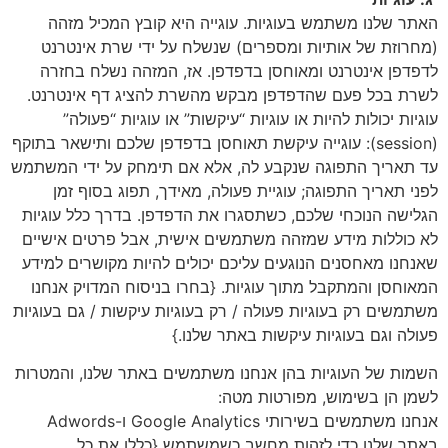
האתר שלנו משתמש בעוגיות. עוגייה היא קובץ המכיל מזהה
(מחרוזת של אותיות ומספרים) שנשלח על ידי שרת אינטרנט
לדפדפן אינטרנט ומאוחסן בדפדפן. אז, המזהה נשלח בחזרה
לשרת בכל פעם שהדפדפן מבקש מהשרת להציג דף אינטרנט.
עוגיות יכולות להיות או עוגיות “עיקשות” או עוגיות “פעולה”
(session): עוגייה עיקשת תאוחסן בדפדפן שלכם ותישאר בתוקף
עד תאריך התפוגה שנקבע לה, אלא אם תימחק על ידי המשתמש
לפני תאריך התפוגה; עוגיית פעולה, מאידך, תפוג בסוף זמן
הגלישה הנוכחי שלכם, כשתסגרו את הדפדפן. בדרך כלל עוגיות
לא כוללות מידע שמזהה משתמשים אישית, אבל פרטים אישיים
שאנחנו מאחסנים הנוגעים עליכם יכולים להיות מקושרים למידע
המאוחסן והמתקבל מתוך עוגיות. {בחרו בניסוח המדויק אנחנו
משתמשים רק בעוגיות פעולה / רק בעוגיות עיקשות / גם בעוגיות
פעולה וגם בעוגיות עיקשות באתר שלנו.}
השמות של העוגיות בהן אנחנו משתמשים באתר שלנו, והמטרות
לשמן הן בשימוש, מפורטות מטה:
אנחנו משתמשים בשירותי Google Analytics ו-Adwords
באתר שלנו כדי לזהות מחשב כשמשתמש {כללו את כל