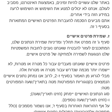
באתר שלנו עשויים להיות זמינים, באמצעות האינטרנט, מסביב
לעולם. אנחנו לא יכולים למנוע את השימוש או השימוש לרעה
במידע הזה בידי אחרים.
אתם מביעים הסכמה להעברות הפרטים האישיים המתוארות
בסעיף ו’ זה.
ז. שמירת פרטים אישיים
סעיף ג’ זה מפרט את תהליך ומדיניות שמירת הנתונים שלנו,
המתוכננים לעזור להבטיח שאנחנו נענים לחובות המשפטיות
שלנו הנוגעות לשמירה ולמחיקה של פרטים אישיים.
פרטים אישיים שאנחנו מעבדים עבור כל מטרה או מטרות, לא
יישמרו יותר מכמה שנדרש עבור מטרה או מטרות אלה.
מבלי לגרוע מן האמור בסעיף ז-2, לרוב אנו נמחק נתונים אישיים
הנמצאים בקטגוריות המפורטות מטה בתאריך/שעה המפורטים
מטה:
סוג הנתונים האישיים יימחק {הזינו תאריך/שעה};
ו-{הזינו תאריך/שעה נוספים}.
על אף ההוראות האחרות בסעיף ז’, אנו נשמור מסמכים (כולל
מסמכים אלקטרוניים) המכילים נתונים אישיים: