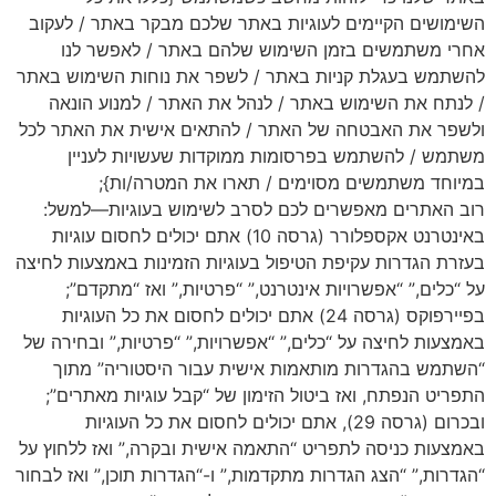
השימושים הקיימים לעוגיות באתר שלכם מבקר באתר / לעקוב
אחרי משתמשים בזמן השימוש שלהם באתר / לאפשר לנו
להשתמש בעגלת קניות באתר / לשפר את נוחות השימוש באתר
/ לנתח את השימוש באתר / לנהל את האתר / למנוע הונאה
ולשפר את האבטחה של האתר / להתאים אישית את האתר לכל
משתמש / להשתמש בפרסומות ממוקדות שעשויות לעניין
במיוחד משתמשים מסוימים / תארו את המטרה/ות};
רוב האתרים מאפשרים לכם לסרב לשימוש בעוגיות—למשל:
באינטרנט אקספלורר (גרסה 10) אתם יכולים לחסום עוגיות
בעזרת הגדרות עקיפת הטיפול בעוגיות הזמינות באמצעות לחיצה
על “כלים,” “אפשרויות אינטרנט,” “פרטיות,” ואז “מתקדם”;
בפיירפוקס (גרסה 24) אתם יכולים לחסום את כל העוגיות
באמצעות לחיצה על “כלים,” “אפשרויות,” “פרטיות,” ובחירה של
“השתמש בהגדרות מותאמות אישית עבור היסטוריה” מתוך
התפריט הנפתח, ואז ביטול הזימון של “קבל עוגיות מאתרים”;
ובכרום (גרסה 29), אתם יכולים לחסום את כל העוגיות
באמצעות כניסה לתפריט “התאמה אישית ובקרה,” ואז ללחוץ על
“הגדרות,” “הצג הגדרות מתקדמות,” ו-“הגדרות תוכן,” ואז לבחור