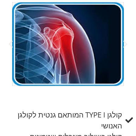
קולגן TYPE I המותאם גנטית לקולגן
האנושי