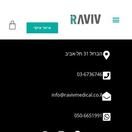
לתוכן
איזור אישי
מועדון R club
הברזל 31 תל-אביב​
03-6736746
info@ravivmedical.co.il
050-6651991