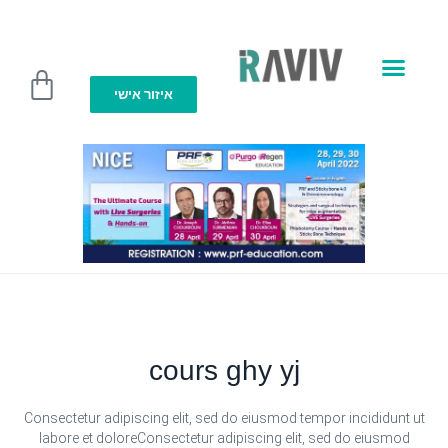
איזור אישי
מועדון R club
cours ghy yj
Consectetur adipiscing elit, sed do eiusmod tempor incididunt ut
labore et doloreConsectetur adipiscing elit, sed do eiusmod