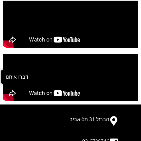
דברו איתנו
הברזל 31 תל-אביב​