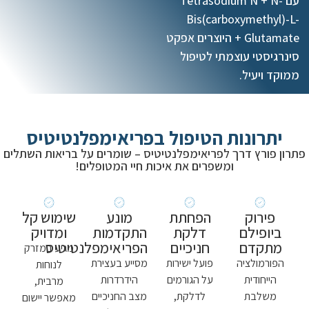
עם Tetrasodium N + N-
Bis(carboxymethyl)-L-
Glutamate + היוצרים אפקט
סינרגיסטי עוצמתי לטיפול
ממוקד ויעיל.
יתרונות הטיפול בפריאימפלנטיטיס
פתרון פורץ דרך לפריאימפלנטיטיס – שומרים על בריאות השתלים
ומשפרים את איכות חיי המטופלים!
פירוק
הפחתת
מונע
שימוש קל
ביופילם
דלקת
התקדמות
ומדויק
מתקדם
חניכיים
הפריאימפלנטיטיס
מגיע במזרק
הפורמולציה
פועל ישירות
מסייע בעצירת
לנוחות
הייחודית
על הגורמים
הידרדרות
מרבית,
משלבת
לדלקת,
מצב החניכיים
מאפשר יישום