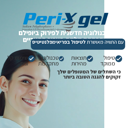
טכנולוגיה חדשנית לפירוק ביופילם
והפחתת דלקת באזור החניכיים
עם התוויה מאושרת
לטיפול בפריאימפלנטיטיס
טיפול
תוצאות
טכנולוגיה
שימוש קל
ממוקד
מהירות
מתקדמת
ונוח
כי השתלים של המטופלים שלך
זקוקים להגנה הטובה ביותר