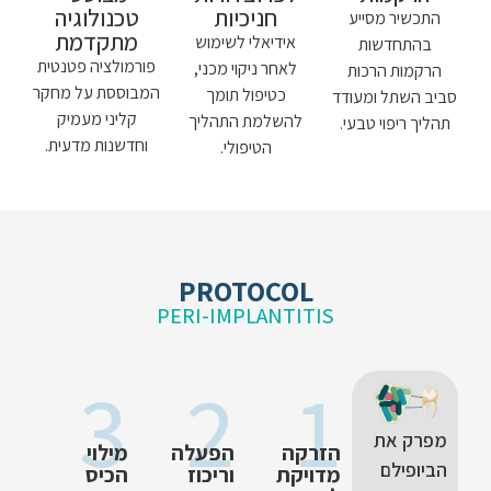
חניכיות
טכנולוגיה
התכשיר מסייע
מתקדמת
אידיאלי לשימוש
בהתחדשות
פורמולציה פטנטית
לאחר ניקוי מכני,
הרקמות הרכות
המבוססת על מחקר
כטיפול תומך
סביב השתל ומעודד
קליני מעמיק
להשלמת התהליך
תהליך ריפוי טבעי.
וחדשנות מדעית.
הטיפולי.
PROTOCOL
PERI-IMPLANTITIS
3
2
1
מפרק את
הזרקה
הפעלה
מילוי
הביופילם
מדויקת
וריכוז
הכיס