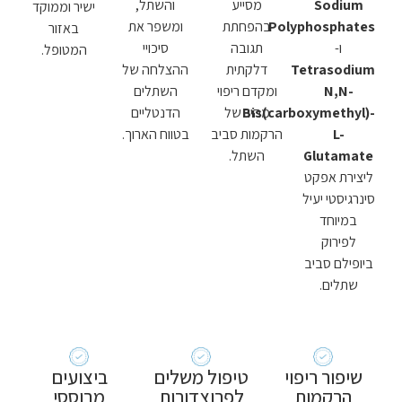
Sodium
מסייע
והשתל,
ישיר וממוקד
Polyphosphates
בהפחתת
ומשפר את
באזור
ו-
תגובה
סיכויי
המטופל.
Tetrasodium
דלקתית
ההצלחה של
N,N-
ומקדם ריפוי
השתלים
Bis(carboxymethyl)-
מהיר של
הדנטליים
L-
הרקמות סביב
בטווח הארוך.
Glutamate
השתל.
ליצירת אפקט
סינרגיסטי יעיל
במיוחד
לפירוק
ביופילם סביב
שתלים.
שיפור ריפוי
טיפול משלים
ביצועים
הרקמות
לפרוצדורות
מבוססי