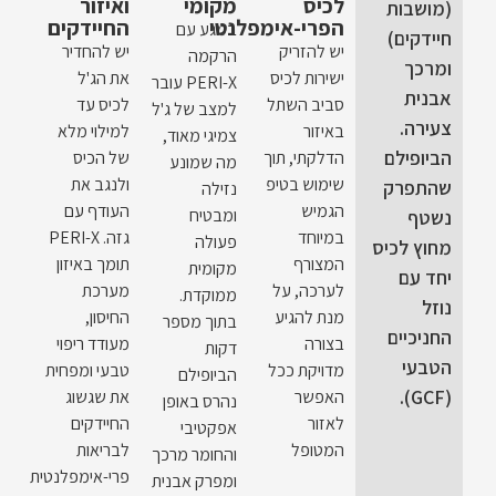
לכיס
מקומי
ואיזור
(מושבות
הפרי-אימפלנטי
החיידקים
במגע עם
חיידקים)
יש להזריק
יש להחדיר
הרקמה
ומרכך
ישירות לכיס
את הג'ל
PERI-X עובר
אבנית
סביב השתל
לכיס עד
למצב של ג'ל
צעירה.
באיזור
למילוי מלא
צמיגי מאוד,
הביופילם
הדלקתי, תוך
של הכיס
מה שמונע
שימוש בטיפ
ולנגב את
שהתפרק
נזילה
הגמיש
העודף עם
ומבטיח
נשטף
במיוחד
גזה. PERI-X
פעולה
מחוץ לכיס
המצורף
תומך באיזון
מקומית
יחד עם
לערכה, על
מערכת
ממוקדת.
נוזל
מנת להגיע
החיסון,
בתוך מספר
החניכיים
בצורה
מעודד ריפוי
דקות
הטבעי
מדויקת ככל
טבעי ומפחית
הביופילם
(GCF).
האפשר
את שגשוג
נהרס באופן
לאזור
החיידקים
אפקטיבי
המטופל
לבריאות
והחומר מרכך
פרי-אימפלנטית
ומפרק אבנית